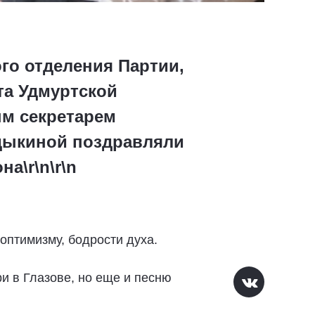
ого отделения Партии,
та Удмуртской
ым секретарем
дыкиной поздравляли
а\r\n\r\n
 оптимизму, бодрости духа.
и в Глазове, но еще и песню