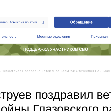
Обращение
тельность
Местные отделения
Приемная
ПОДДЕРЖКА УЧАСТНИКОВ СВО
ственной приемной Председателя Партии
Президиум регионального политического совета
 Невоструев Поздравил Ветеранов Великой Отечественной Войн
труев поздравил ве
ойны Глазовского 