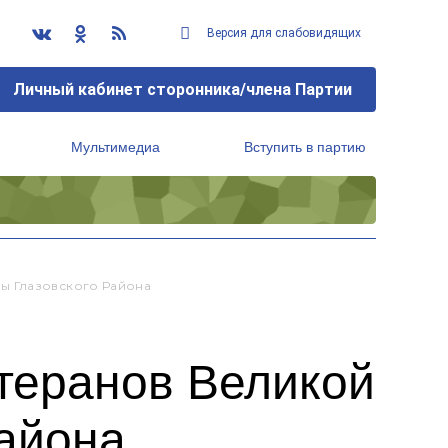
Версия для слабовидящих
Личный кабинет сторонника/члена Партии
Мультимедиа
Вступить в партию
Региональный исполнительный комитет
ы Глазовского Района
теранов Великой
района