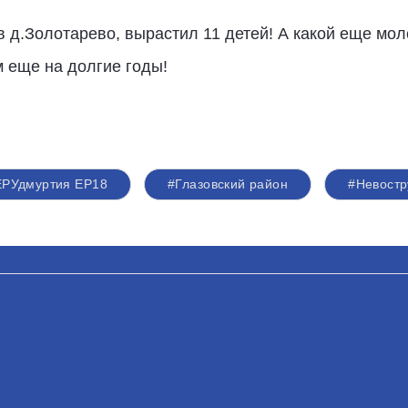
 д.Золотарево, вырастил 11 детей! А какой еще мол
м еще на долгие годы!
ЕРУдмуртия ЕР18
#Глазовский район
#Невостр