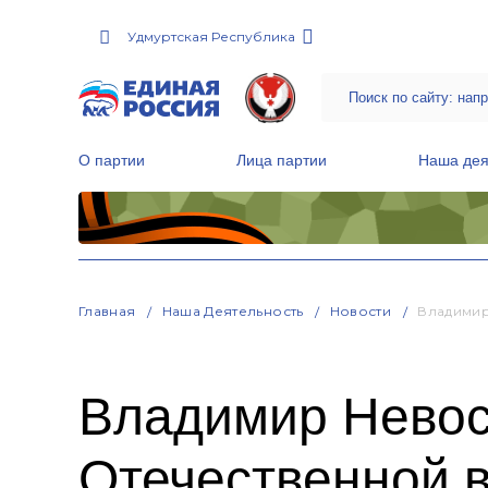
Удмуртская Республика
О партии
Лица партии
Наша дея
Местные общественные приемные Партии
Руководитель Региональной обще
Народная программа «Единой России»
Главная
Наша Деятельность
Новости
Владимир
Владимир Невос
Отечественной в