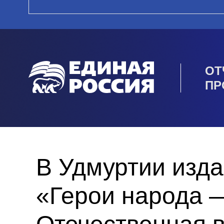
ОТ
ПР
В Удмуртии изда
«Герои народа —