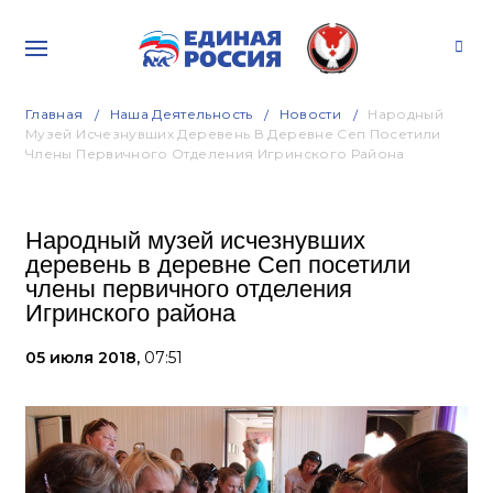
Главная
Наша Деятельность
Новости
Народный
Музей Исчезнувших Деревень В Деревне Сеп Посетили
Члены Первичного Отделения Игринского Района
Народный музей исчезнувших
деревень в деревне Сеп посетили
члены первичного отделения
Игринского района
05 июля 2018,
07:51