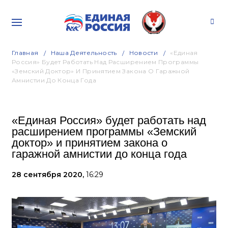
Главная
Наша Деятельность
Новости
«Единая
Россия» Будет Работать Над Расширением Программы
«Земский Доктор» И Принятием Закона О Гаражной
Амнистии До Конца Года
«Единая Россия» будет работать над
расширением программы «Земский
доктор» и принятием закона о
гаражной амнистии до конца года
28 сентября 2020,
16:29