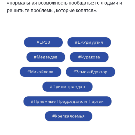
«нормальная возможность пообщаться с людьми и
решить те проблемы, которые копятся».
#ЕР18
#ЕРУдмуртия
#Медведев
#Чуракова
#Михайлова
#Земскийдоктор
#Прием граждан
#Приемные Председателя Партии
#Крепкаясемья