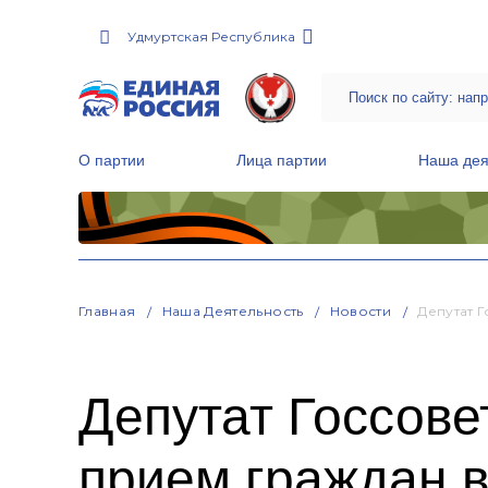
Удмуртская Республика
О партии
Лица партии
Наша дея
Местные общественные приемные Партии
Руководитель Региональной обще
Народная программа «Единой России»
Главная
Наша Деятельность
Новости
Депутат 
Депутат Госсове
прием граждан в