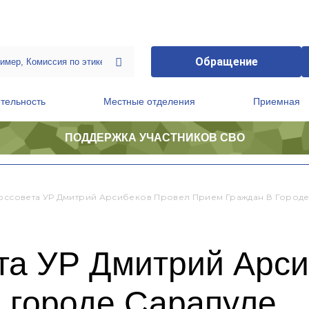
Обращение
тельность
Местные отделения
Приемная
ПОДДЕРЖКА УЧАСТНИКОВ СВО
ственной приемной Председателя Партии
Президиум регионального политического совета
Госсовета УР Дмитрий Арсибеков Провел Прием Граждан В Город
та УР Дмитрий Арс
 городе Сарапуле