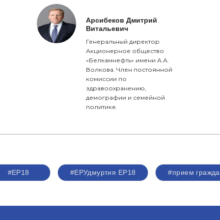
Арсибеков Дмитрий
Витальевич
Генеральный директор
Акционерное общество
«Белкамнефть» имени А.А.
Волкова. Член постоянной
комиссии по
здравоохранению,
демографии и семейной
политике.
#ЕР18
#ЕРУдмуртия ЕР18
#прием гражд