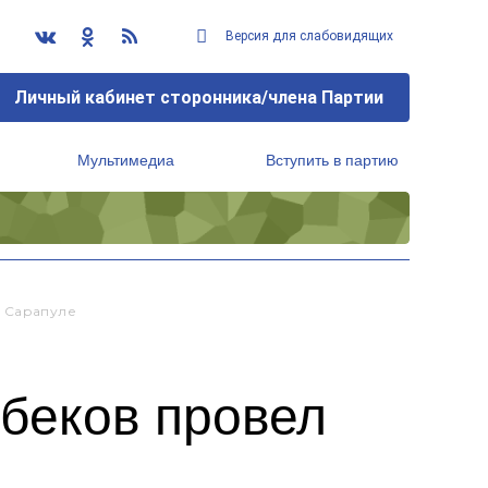
Версия для слабовидящих
Личный кабинет сторонника/члена Партии
Мультимедиа
Вступить в партию
Региональный исполнительный комитет
е Сарапуле
ибеков провел