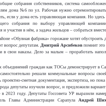
 общие собрания собственников, система самообложе
елям дома №6 по ул. Рабочая нужно отремонтировать
ать, если у дома есть управляющая компания. Но здес
щего собрания по выбору управляющей компании
 и участия в нём, а задача жильцов – собраться вмест
айоне «Обувная фабрика» горожане хотят обустроить
от вопрос депутатам.
Дмитрий Арсибеков
помнит это
и в свои наказы. Дело за малым – проработать напо
х объединений граждан как ТОСы демонстрирует в Са
самостоятельно решали коммунальные вопросы своей
ь проектно-сметная документация, экспертиза, но пока
рода депутаты изучили вопрос, и предложили вариан
е в 2023 году. Депутаты Госсовета УР выразили наме
тель Главы Администрации Сарапула
Андрей Ших