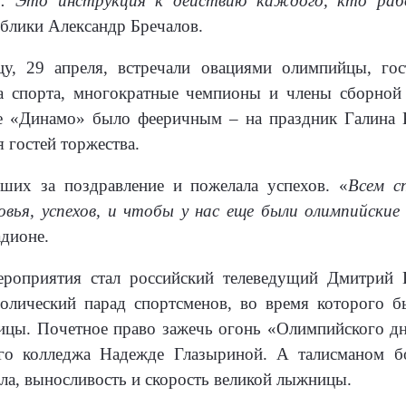
». Это инструкция к действию каждого, кто ра
ублики Александр Бречалов.
у, 29 апреля, встречали овациями олимпийцы, г
а спорта, многократные чемпионы и члены сборной
не «Динамо» было фееричным – на праздник Галина К
 гостей торжества.
ших за поздравление и пожелала успехов. «
Всем с
вья, успехов, и чтобы у нас еще были олимпийские
дионе.
роприятия стал российский телеведущий Дмитрий 
олический парад спортсменов, во время которого б
цы. Почетное право зажечь огонь «Олимпийского дн
о колледжа Надежде Глазыриной. А талисманом бо
ила, выносливость и скорость великой лыжницы.