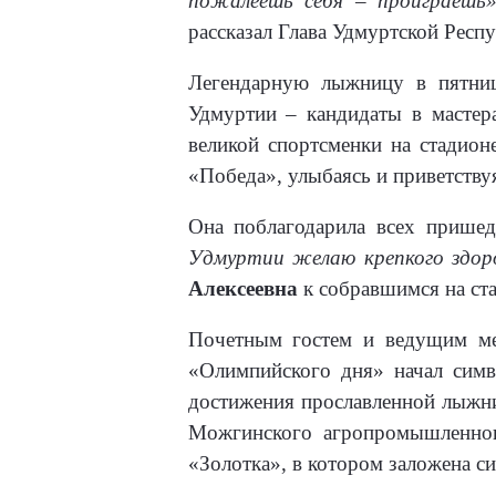
пожалеешь себя – проиграешь
рассказал Глава Удмуртской Респ
Легендарную лыжницу в пятниц
Удмуртии – кандидаты в мастер
великой спортсменки на стадио
«Победа», улыбаясь и приветствуя
Она поблагодарила всех пришед
Удмуртии желаю крепкого здоро
Алексеевна
к собравшимся на ста
Почетным гостем и ведущим ме
«Олимпийского дня» начал симв
достижения прославленной лыжни
Можгинского агропромышленног
«Золотка», в котором заложена с