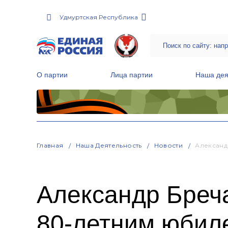
Удмуртская Республика
О партии
Лица партии
Наша дея
Местные общественные приемные Партии
Руководитель Региональной обще
Народная программа «Единой России»
Главная
Наша Деятельность
Новости
Александ
Александр Бреча
80-летним юбил