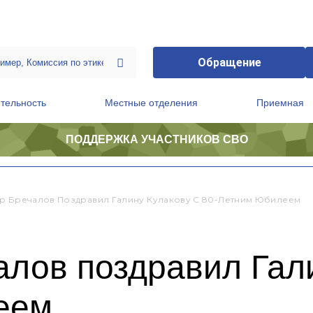
Обращение
тельность
Местные отделения
Приемная
ПОДДЕРЖКА УЧАСТНИКОВ СВО
ственной приемной Председателя Партии
Президиум регионального политического совета
р Бречалов Поздравил Галину Кулакову С 80-Летним Юбилеем
лов поздравил Гали
еем