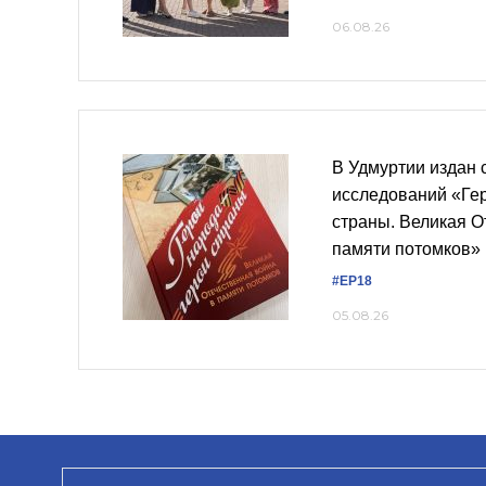
06.08.26
В Удмуртии издан 
исследований «Ге
страны. Великая О
памяти потомков»
#ЕР18
05.08.26