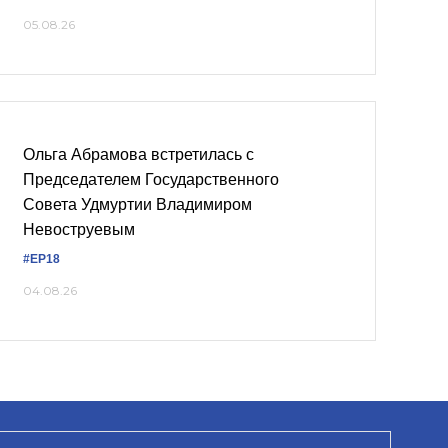
05.08.26
Ольга Абрамова встретилась с
Председателем Государственного
Совета Удмуртии Владимиром
Невоструевым
#ЕР18
04.08.26