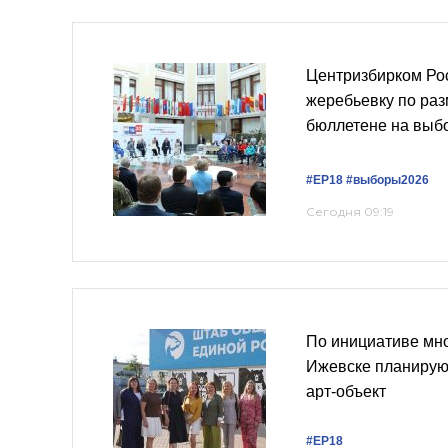
Центризбирком Ро
жеребьевку по ра
бюллетене на выбо
#ЕР18
#выборы2026
Сегодня 09:19
По инициативе мн
Ижевске планирую
арт-объект
#ЕР18