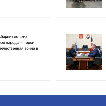
сборник детских
рои народа — герои
течественная война в