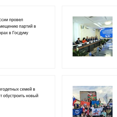
ссии провел
змещению партий в
рах в Госдуму
огодетных семей в
т обустроить новый