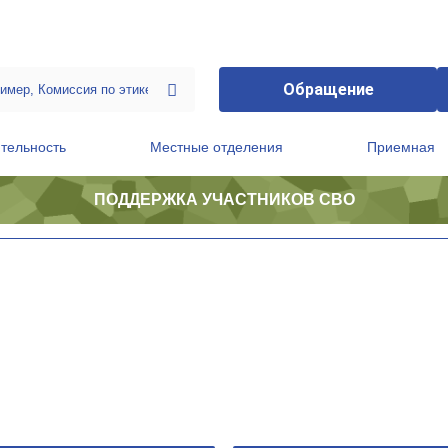
Обращение
тельность
Местные отделения
Приемная
ПОДДЕРЖКА УЧАСТНИКОВ СВО
ственной приемной Председателя Партии
Президиум регионального политического совета