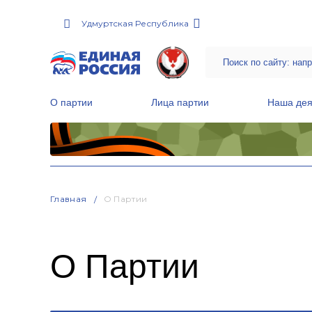
Удмуртская Республика
О партии
Лица партии
Наша дея
Местные общественные приемные Партии
Руководитель Региональной обще
Народная программа «Единой России»
Главная
О Партии
О Партии