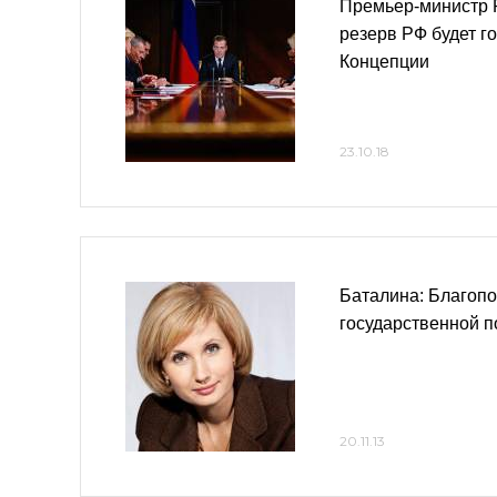
Премьер-министр 
резерв РФ будет г
Концепции
23.10.18
Баталина: Благопо
государственной п
20.11.13