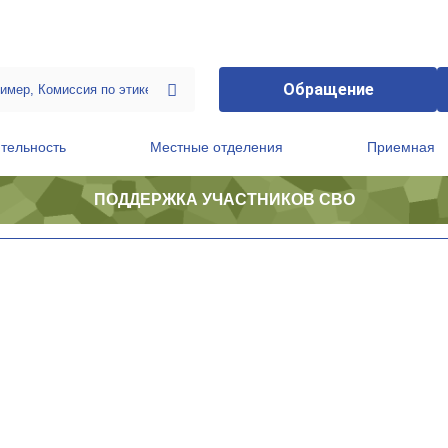
Обращение
тельность
Местные отделения
Приемная
ПОДДЕРЖКА УЧАСТНИКОВ СВО
ственной приемной Председателя Партии
Президиум регионального политического совета