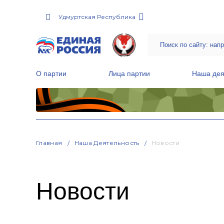
Удмуртская Республика
О партии
Лица партии
Наша дея
Местные общественные приемные Партии
Руководитель Региональной обще
Народная программа «Единой России»
Главная
Наша Деятельность
Новости
Новости