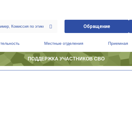
Обращение
тельность
Местные отделения
Приемная
ПОДДЕРЖКА УЧАСТНИКОВ СВО
ственной приемной Председателя Партии
Президиум регионального политического совета