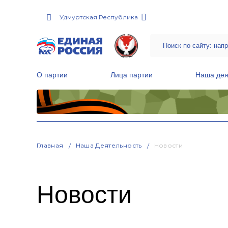
Удмуртская Республика
О партии
Лица партии
Наша дея
Местные общественные приемные Партии
Руководитель Региональной обще
Народная программа «Единой России»
Главная
Наша Деятельность
Новости
Новости