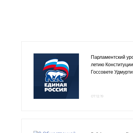
Парламентский ур
летию Конституции
Госсовете Удмурти
07.12.19