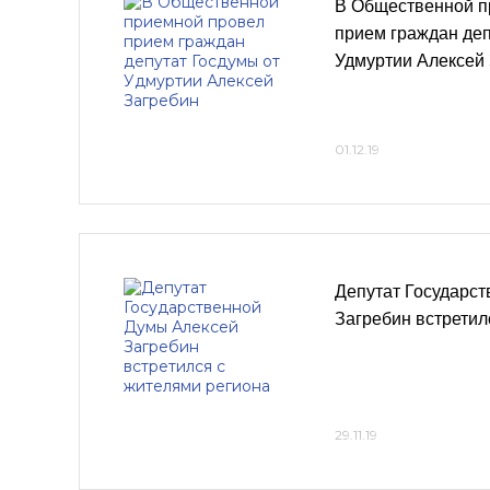
В Общественной п
прием граждан деп
Удмуртии Алексей
01.12.19
Депутат Государс
Загребин встретил
29.11.19