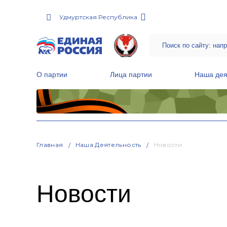
Удмуртская Республика
О партии
Лица партии
Наша дея
Местные общественные приемные Партии
Руководитель Региональной обще
Народная программа «Единой России»
Главная
Наша Деятельность
Новости
Новости