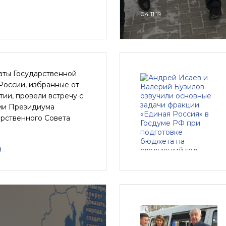
04.11.19
аты Государственной
России, избранные от
ии, провели встречу с
ми Президиума
арственного Совета
9