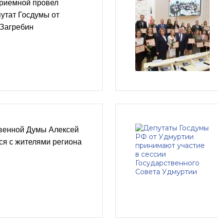
риемной провел
утат Госдумы от
 Загребин
твенной Думы Алексей
ся с жителями региона