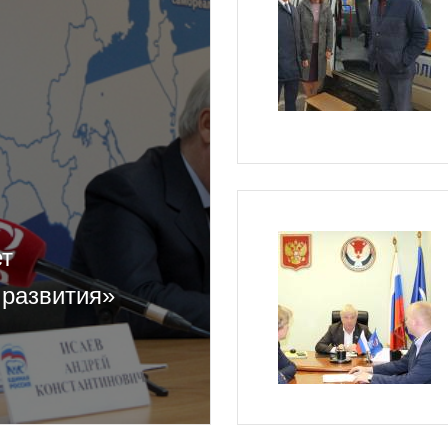
ет
 развития»