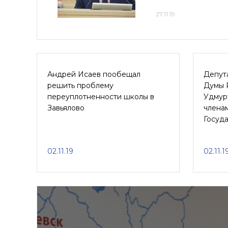
27.11.19
Андрей Исаев пообещал
Депут
решить проблему
Думы 
переуплотненности школы в
Удмурт
Завьялово
члена
Госуд
02.11.19
02.11.1