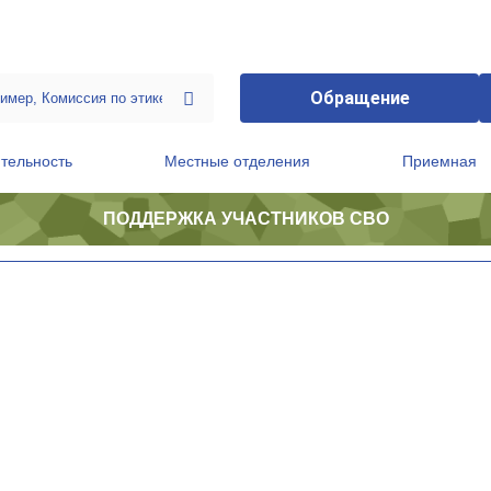
Обращение
тельность
Местные отделения
Приемная
ПОДДЕРЖКА УЧАСТНИКОВ СВО
ственной приемной Председателя Партии
Президиум регионального политического совета