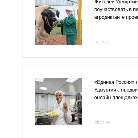
Жителей Удмуртии
поучаствовать в 
агродиктанте прое
08.09.25
«Единая Россия» 
Удмуртии с продв
онлайн-площадках
05.09.25