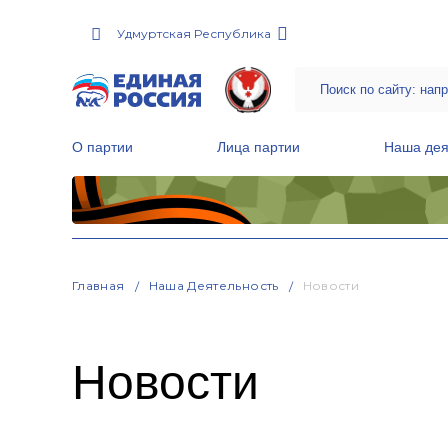
Удмуртская Республика
О партии
Лица партии
Наша дея
Местные общественные приемные Партии
Руководитель Региональной обще
Народная программа «Единой России»
Главная
Наша Деятельность
Новости
Новости