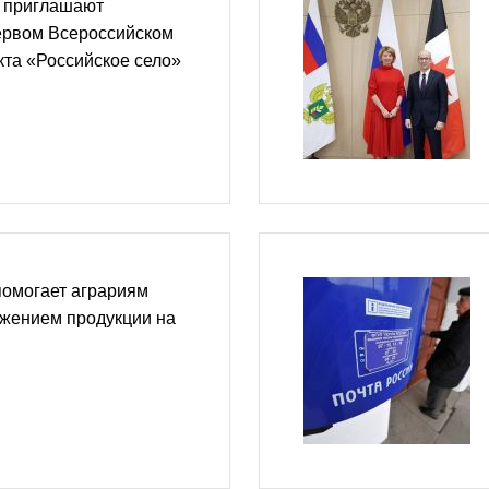
 приглашают
первом Всероссийском
кта «Российское село»
помогает аграриям
ижением продукции на