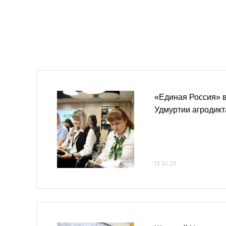
«Единая Россия» 
Удмуртии агродикт
13.10.25