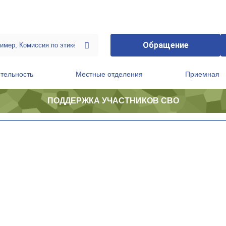
Обращение
тельность
Местные отделения
Приемная
ПОДДЕРЖКА УЧАСТНИКОВ СВО
ственной приемной Председателя Партии
Президиум регионального политического совета