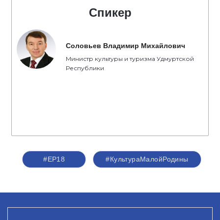
Спикер
Соловьев Владимир Михайлович
Министр культуры и туризма Удмуртской
Республики
#ЕР18
#КультураМалойРодины