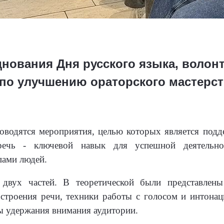
зднования Дня русского языка, воло
 по улучшению ораторского мастерст
оводятся мероприятия, целью которых является подде
речь - ключевой навык для успешной деятельнос
пами людей.
двух частей. В теоретической были представлены
троения речи, техники работы с голосом и интонац
 удержания внимания аудитории.