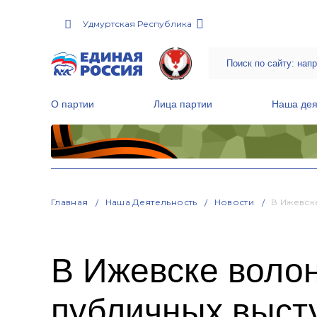
Удмуртская Республика
О партии
Лица партии
Наша дея
Местные общественные приемные Партии
Руководитель Региональной обще
Народная программа «Единой России»
Главная
Наша Деятельность
Новости
В Ижевск
В Ижевске воло
публичных высту