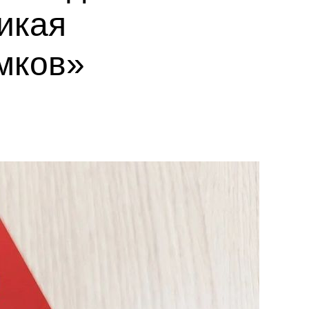
икая
мков»