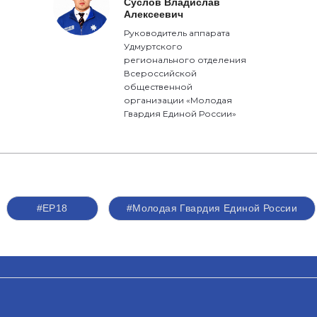
Суслов Владислав
Алексеевич
Руководитель аппарата
Удмуртского
регионального отделения
Всероссийской
общественной
организации «Молодая
Гвардия Единой России»
#ЕР18
#Молодая Гвардия Единой России