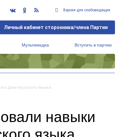
Версия для слабовидящих
Личный кабинет сторонника/члена Партии
Мультимедиа
Вступить в партию
Региональный исполнительный комитет
 Ко Дню Русского Языка
вовали навыки
кого языка