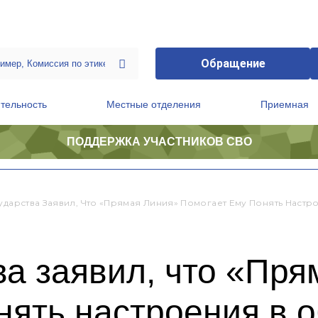
Обращение
тельность
Местные отделения
Приемная
ПОДДЕРЖКА УЧАСТНИКОВ СВО
ственной приемной Председателя Партии
Президиум регионального политического совета
сударства Заявил, Что «Прямая Линия» Помогает Ему Понять Наст
ва заявил, что «Пр
нять настроения в 