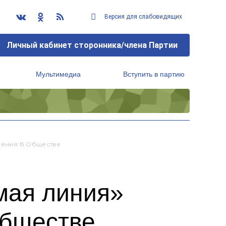
Версия для слабовидящих
Личный кабинет сторонника/члена Партии
Мультимедиа
Вступить в партию
Региональный исполнительный комитет
роения В Обществе
ямая линия»
обществе