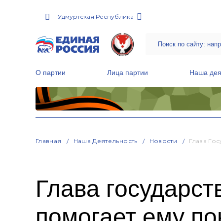
Удмуртская Республика
О партии
Лица партии
Наша дея
Местные общественные приемные Партии
Руководитель Региональной обще
Народная программа «Единой России»
Главная
Наша Деятельность
Новости
Глава Го
Глава государст
помогает ему по