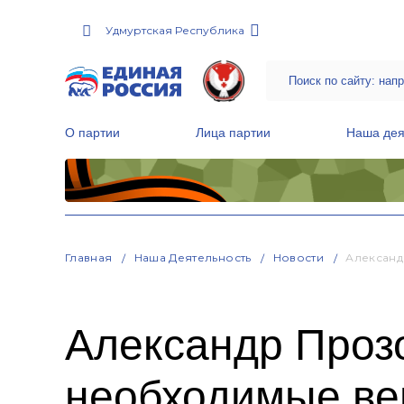
Удмуртская Республика
О партии
Лица партии
Наша дея
Местные общественные приемные Партии
Руководитель Региональной обще
Народная программа «Единой России»
Главная
Наша Деятельность
Новости
Александ
Александр Проз
необходимые в