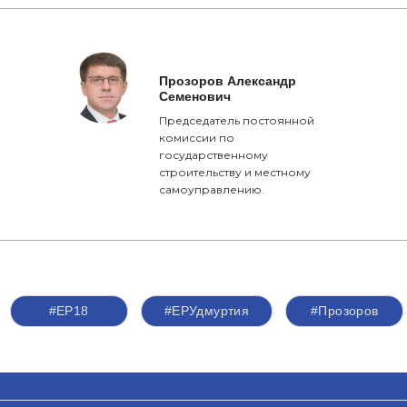
Прозоров Александр
Семенович
Председатель постоянной
комиссии по
государственному
строительству и местному
самоуправлению.
#ЕР18
#ЕРУдмуртия
#Прозоров