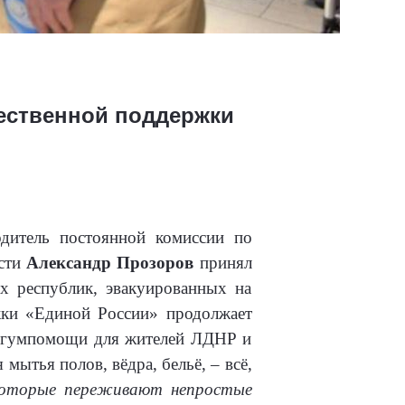
ественной поддержки
одитель постоянной комиссии по
ости
Александр Прозоров
принял
х республик, эвакуированных на
жки «Единой России» продолжает
а гумпомощи для жителей ЛДНР и
ытья полов, вёдра, бельё, – всё,
которые переживают непростые