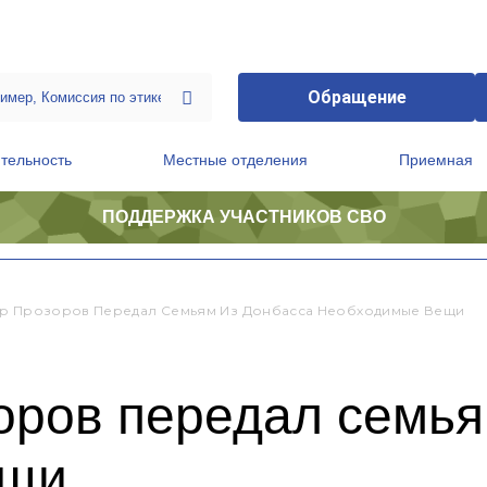
Обращение
тельность
Местные отделения
Приемная
ПОДДЕРЖКА УЧАСТНИКОВ СВО
ственной приемной Председателя Партии
Президиум регионального политического совета
р Прозоров Передал Семьям Из Донбасса Необходимые Вещи
оров передал семья
ещи